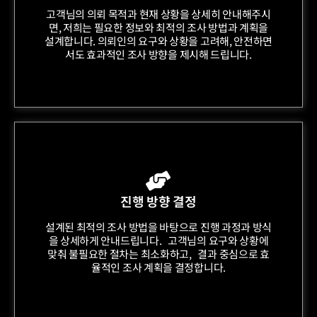
고객님의 의뢰 목적과 현재 상황을 상세히 안내해주시
면, 저희는 필요한 정보와 최적의 조사 방법과 계획을
설계합니다. 의뢰인의 요구와 상황을 고려해, 안전하면
서도 효과적인 조사 방향을 제시해 드립니다.
진행 방향 결정
설계된 최적의 조사 방법을 바탕으로 진행 과정과 방식
을 상세하게 안내드립니다. 고객님의 요구와 상황에
맞춰 불필요한 절차는 최소화하고, 결과 중심으로 효
율적인 조사 계획을 결정합니다.