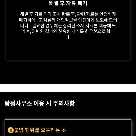
해결 후 자료 폐기
해결 후 자료 폐기 조사 완료 후, 관련 자료는 안전하게
폐기하여 고객님의 개인정보을 안전하게 보호해 드립
니다. 필요한 경우에는 정리된 조사 자료를 제공해 드
리며, 완벽환 결과와 신속한 처리를 최우선으로 합니
다.
탐정사무소 이용 시 주의사항
불법 행위를 요구하는 곳